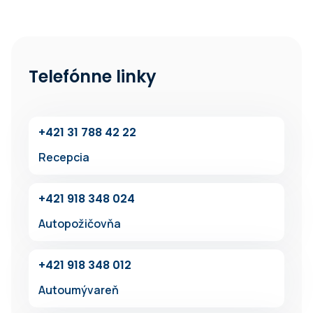
Telefónne linky
+42‍1 31 7‍88 42 22
Recepcia
+42‍1 918 348 024
Autopožičovňa
+42‍1 91‍8 348 012
Autoumývareň