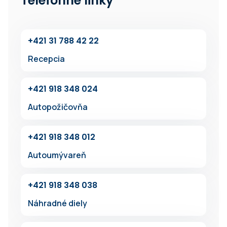
Telefónne linky
+42‍1 31 7‍88 42 22
Recepcia
+42‍1 918 348 024
Autopožičovňa
+42‍1 91‍8 348 012
Autoumývareň
+4‍21 918 34‍8 038
Náhradné diely