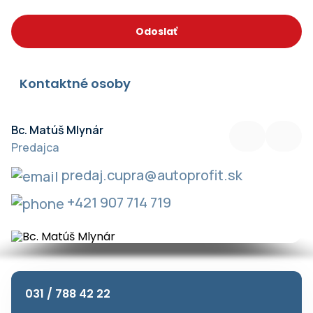
Odoslať
Kontaktné osoby
Bc. Matúš Mlynár
Mgr. Agnesa Kakvicová
Predajca
Vedúca predaja Cupra
predaj.cupra@autoprofit.sk
predaj.cupra@autoprofit.sk
+421 911 471 580
+421 907 714 719
031 / 788 42 22