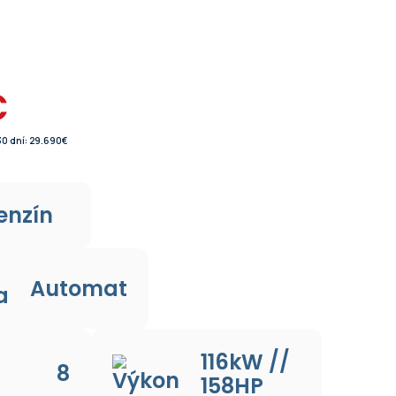
€
30 dní: 29.690€
enzín
Automat
116kW //
8
158HP