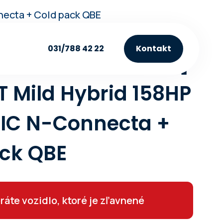
necta + Cold pack QBE
031/788 42 22
Kontakt
 QASHQAI [MY25.5]
-T Mild Hybrid 158HP
IC N-Connecta +
ck QBE
ráte vozidlo, ktoré je zľavnené