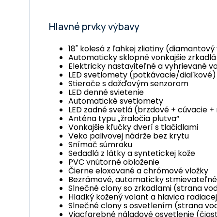
Hlavné prvky výbavy
18" kolesá z ľahkej zliatiny (diamantový
Automaticky sklopné vonkajšie zrkadlá
Elektricky nastaviteľné a vyhrievané vo
LED svetlomety (potkávacie/diaľkové)
Stierače s dažďovým senzorom
LED denné svietenie
Automatické svetlomety
LED zadné svetlá (brzdové + cúvacie +
Anténa typu „žraločia plutva“
Vonkajšie kľučky dverí s tlačidlami
Veko palivovej nádrže bez krytu
Snímač súmraku
Sedadlá z látky a syntetickej kože
PVC vnútorné obloženie
Čierne eloxované a chrómové vložky
Bezrámové, automaticky stmievateľné
Slnečné clony so zrkadlami (strana vod
Hladký kožený volant a hlavica radiace
Slnečné clony s osvetlením (strana vo
Viacfarebné náladové osvetlenie (čias