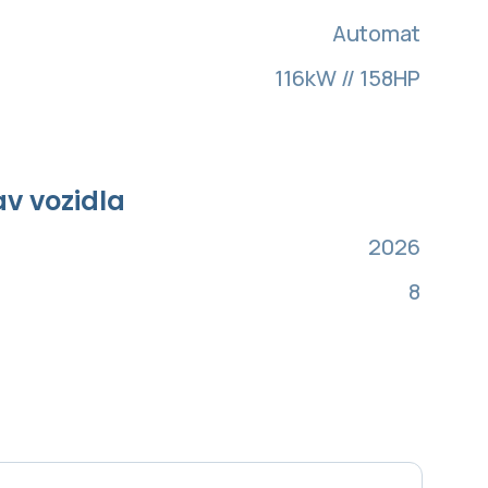
Automat
116kW // 158HP
av vozidla
2026
8