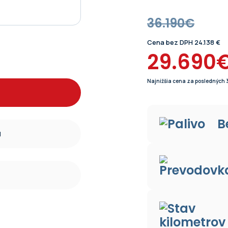
36.190€
Cena bez DPH 24.138 €
29.690
Najnižšia cena za posledných 
B
u