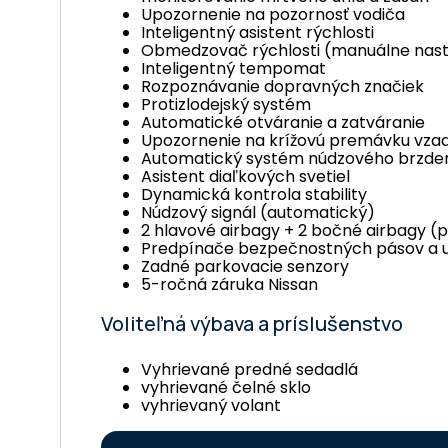
Upozornenie na pozornosť vodiča
Inteligentný asistent rýchlosti
Obmedzovač rýchlosti (manuálne nast
Inteligentný tempomat
Rozpoznávanie dopravných značiek
Protizlodejský systém
Automatické otváranie a zatváranie
Upozornenie na krížovú premávku vza
Automatický systém núdzového brzdeni
Asistent diaľkových svetiel
Dynamická kontrola stability
Núdzový signál (automatický)
2 hlavové airbagy + 2 bočné airbagy (
Predpínače bezpečnostných pásov a 
Zadné parkovacie senzory
5-ročná záruka Nissan
Voliteľná výbava a príslušenstvo
Vyhrievané predné sedadlá
vyhrievané čelné sklo
vyhrievaný volant