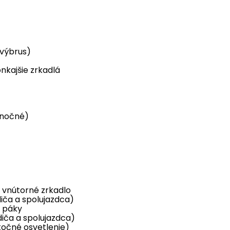
 výbrus)
nkajšie zrkadlá
 nočné)
 vnútorné zrkadlo
iča a spolujazdca)
j páky
diča a spolujazdca)
točné osvetlenie)