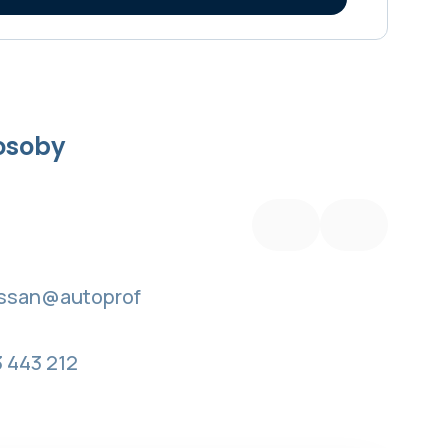
osoby
Ing. Ladislav Chudý
Predajca vozidiel
issan@autoprof
predaj.nissan@autoprof
it.sk
 443 212
+421 918 348 000