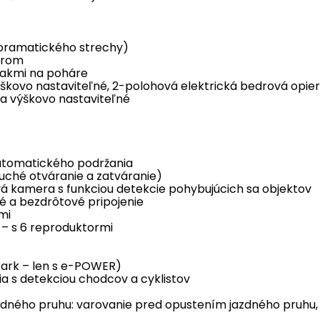
noramatického strechy)
orom
žiakmi na poháre
ýškovo nastaviteľné, 2-polohová elektrická bedrová opie
 a výškovo nastaviteľné
automatického podržania
duché otváranie a zatváranie)
 kamera s funkciou detekcie pohybujúcich sa objektov
é a bezdrôtové pripojenie
mi
s – s 6 reproduktormi
 Park – len s e-POWER)
a s detekciou chodcov a cyklistov
dného pruhu: varovanie pred opustením jazdného pruhu, 