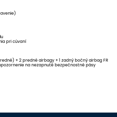
avenie)
du
a pri cúvaní
predné) + 2 predné airbagy + 1 zadný bočný airbag FR
upozornenie na nezapnuté bezpečnostné pásy