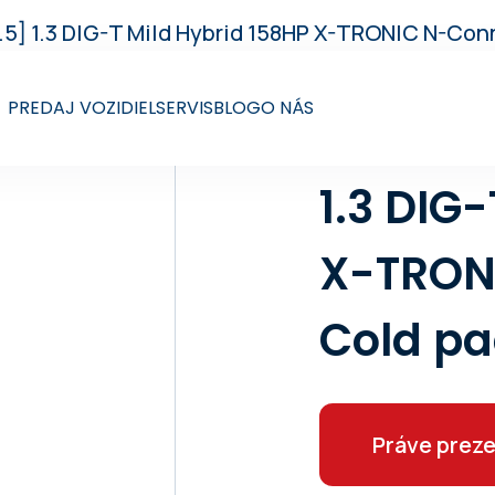
] 1.3 DIG-T Mild Hybrid 158HP X-TRONIC N-Con
PREDAJ VOZIDIEL
SERVIS
BLOG
O NÁS
NISSAN
1.3 DIG
X-TRON
Cold pa
Práve preze