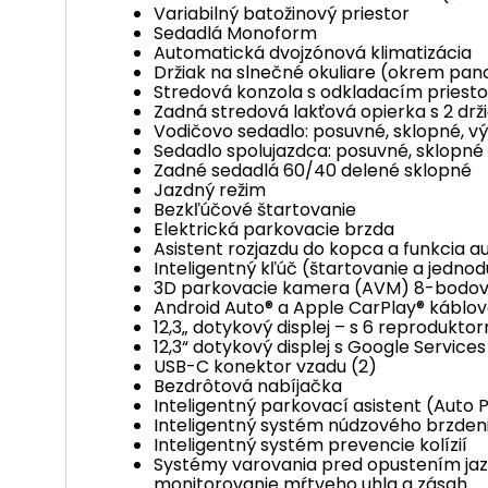
Variabilný batožinový priestor
Sedadlá Monoform
Automatická dvojzónová klimatizácia
Držiak na slnečné okuliare (okrem pa
Stredová konzola s odkladacím priest
Zadná stredová lakťová opierka s 2 dr
Vodičovo sedadlo: posuvné, sklopné, v
Sedadlo spolujazdca: posuvné, sklopné
Zadné sedadlá 60/40 delené sklopné
Jazdný režim
Bezkľúčové štartovanie
Elektrická parkovacie brzda
Asistent rozjazdu do kopca a funkcia 
Inteligentný kľúč (štartovanie a jedno
3D parkovacie kamera (AVM) 8-bodová
Android Auto® a Apple CarPlay® káblov
12,3„ dotykový displej – s 6 reproduktor
12,3“ dotykový displej s Google Service
USB-C konektor vzadu (2)
Bezdrôtová nabíjačka
Inteligentný parkovací asistent (Auto
Inteligentný systém núdzového brzdeni
Inteligentný systém prevencie kolízií
Systémy varovania pred opustením jaz
monitorovanie mŕtveho uhla a zásah