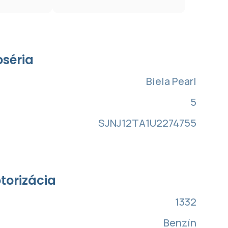
oséria
Biela Pearl
5
SJNJ12TA1U2274755
torizácia
1332
Benzín