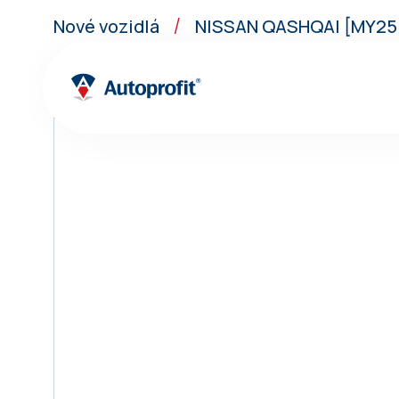
Nové vozidlá
NISSAN QASHQAI [MY25.5
/