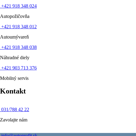
+42‍1 918 348 024
Autopožičovňa
+42‍1 91‍8 348 012
Autoumývareň
+4‍21 918 34‍8 038
Náhradné diely
+421 903 713 376
Mobilný servis
Kontakt
031/788 42 22
Zavolajte nám
info@autoprofit.sk