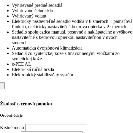
Vyhrievané predné sedadlá
Vyhrievané čelné sklo
Vyhrievaný volant
Elektricky nastaviteľné sedadlo vodiča v 8 smeroch + pamäťová
funkcia, elektricky nastaviteľná bedrová opierka v 2 smeroch
Sedadlo spolujazdca manuál. posuvné a naklápateľné a výškovo
nastaviteľné s bedrovou opierkou nastaviteľnou v dvoch
smeroch
Automatická dvojzónová klimatizácia
Sedadlá zo syntetickej kože s tmavohnedými vložkami zo
syntetickej kože
e-PEDAL
Elektrická ručná brzda
Elektronický stabilizačný systém
Žiadosť o cenovú ponuku
Osobné údaje
Krstné meno