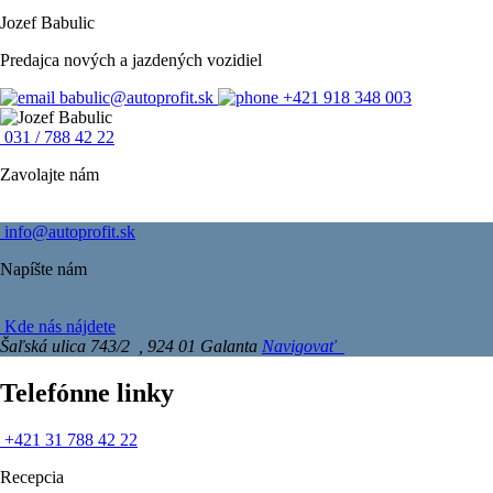
Jozef Babulic
Predajca nových a jazdených vozidiel
babulic@autoprofit.sk
+421 918 348 003
031 / 788 42 22
Zavolajte nám
info@autoprofit.sk
Napíšte nám
Kde nás nájdete
Šaľská ulica 743/2 , 924 01 Galanta
Navigovať
Telefónne linky
+42‍1 31 7‍88 42 22
Recepcia