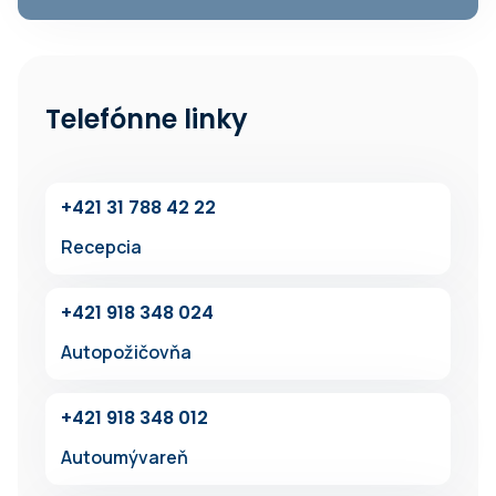
Telefónne linky
+42‍1 31 7‍88 42 22
Recepcia
+42‍1 918 348 024
Autopožičovňa
+42‍1 91‍8 348 012
Autoumývareň