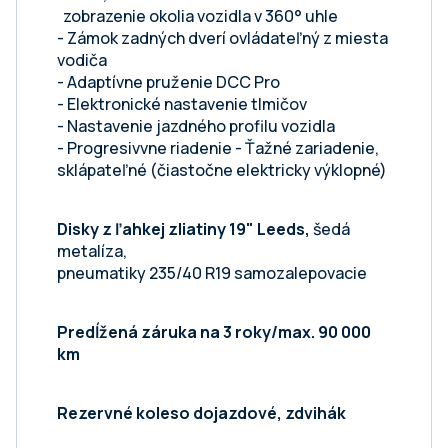
zobrazenie okolia vozidla v 360° uhle
- Zámok zadných dverí ovládateľný z miesta
vodiča
- Adaptívne pruženie DCC Pro
- Elektronické nastavenie tlmičov
- Nastavenie jazdného profilu vozidla
- Progresivvne riadenie - Ťažné zariadenie,
sklápateľné (čiastočne elektricky výklopné)
Disky z ľahkej zliatiny 19" Leeds,
šedá
metalíza,
pneumatiky 235/40 R19 samozalepovacie
Predĺžená záruka na 3 roky/max. 90 000
km
Rezervné koleso dojazdové, zdvihák