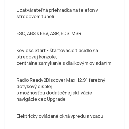
Uzatvárateľná priehradka na telefón v
stredovom tuneli
ESC, ABS s EBV, ASR, EDS, MSR
Keyless Start - štartovacie tlačidlo na
stredovej konzole,
centrálne zamykanie s diaľkovým ovládaním
Rádio Ready2Discover Max, 12,9" farebný
dotykový displej
s možnosťou dodatočnej aktivácie
navigácie cez Upgrade
Elektricky ovládané okná vpredu a vzadu