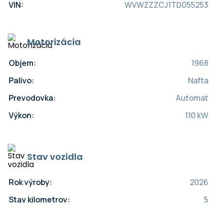
VIN:
WVWZZZCJ1TD055253
Motorizácia
Objem:
1968
Palivo:
Nafta
Prevodovka:
Automat
Výkon:
110 kW
Stav vozidla
Rok výroby:
2026
Stav kilometrov:
5