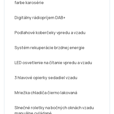
farbe karosérie
Digitálny rádiopríjem DAB+
Podlahové koberčeky vpredu a vzadu
Systém rekuperácie brzdnej energie
LED osvetlenie na čítanie vpredu a vzadu
3 hlavové opierky sedadiel vzadu
Mriežka chladiča čierno lakovaná
Slnečné roletky na bočných oknách vzadu
manuálne ovládané