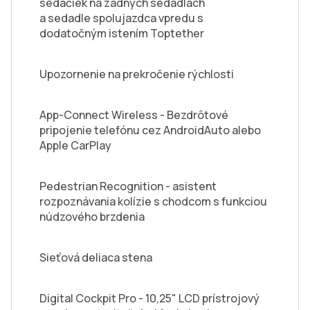
sedačiek na zadných sedadlách
a sedadle spolujazdca vpredu s
dodatočným istením Toptether
Upozornenie na prekročenie rýchlosti
App-Connect Wireless - Bezdrôtové
pripojenie telefónu cez AndroidAuto alebo
Apple CarPlay
Pedestrian Recognition - asistent
rozpoznávania kolízie s chodcom s funkciou
núdzového brzdenia
Sieťová deliaca stena
Digital Cockpit Pro - 10,25" LCD prístrojový