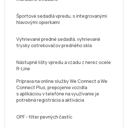
Športové sedadlá vpredu, s integrovanými
hlavovými opierkami
Vyhrievané predné sedadlá, vyhrievané
trysky ostrekovačov predného skla
Nástupné lišty vpredu a vzadu z nerez ocele
R-Line
Príprava na online služby We Connect a We
Connect Plus, prepojenie vozidla
s aplikáciou v telefóne na využívanie je
potrebná registrácia a aktivácia
OPF - filter pevných častíc