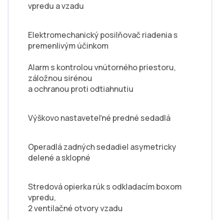
vpredu a vzadu
Elektromechanický posilňovač riadenia s
premenlivým účinkom
Alarm s kontrolou vnútorného priestoru,
záložnou sirénou
a ochranou proti odtiahnutiu
Výškovo nastaveteľné predné sedadlá
Operadlá zadných sedadiel asymetricky
delené a sklopné
Stredová opierka rúk s odkladacím boxom
vpredu,
2 ventilačné otvory vzadu