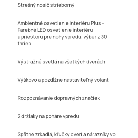
Strešný nosič strieborný
Ambientné osvetlenie interiéru Plus -
Farebné LED osvetlenie interiéru
a priestoru pre nohy vpredu, výber z 30
farieb
Výstražné svetlá na všetkých dverách
Výškovo a pozdĺžne nastaviteľný volant
Rozpoznávanie dopravných značiek
2 držiaky na poháre vpredu
Spätné zrkadlá, kľučky dverí a nárazníky vo