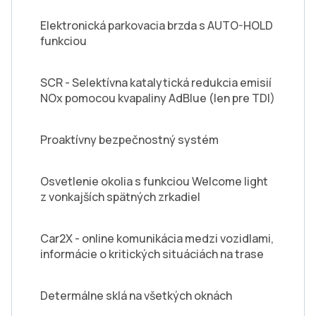
Elektronická parkovacia brzda s AUTO-HOLD
funkciou
SCR - Selektívna katalytická redukcia emisií
NOx pomocou kvapaliny AdBlue (len pre TDI)
Proaktívny bezpečnostný systém
Osvetlenie okolia s funkciou Welcome light
z vonkajších spätných zrkadiel
Car2X - online komunikácia medzi vozidlami,
informácie o kritických situáciách na trase
Determálne sklá na všetkých oknách