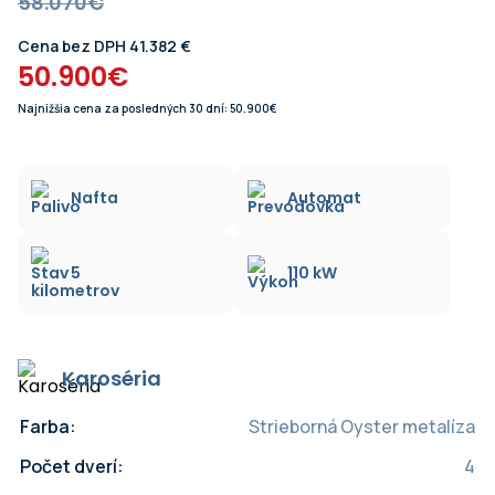
58.070€
Cena bez DPH 41.382 €
50.900€
Najnižšia cena za posledných 30 dní: 50.900€
Nafta
Automat
5
110 kW
Karoséria
Farba:
Strieborná Oyster metalíza
Počet dverí:
4