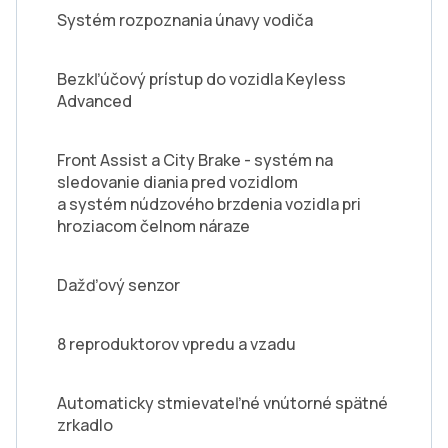
Systém rozpoznania únavy vodiča
Bezkľúčový prístup do vozidla Keyless
Advanced
Front Assist a City Brake - systém na
sledovanie diania pred vozidlom
a systém núdzového brzdenia vozidla pri
hroziacom čelnom náraze
Dažďový senzor
8 reproduktorov vpredu a vzadu
Automaticky stmievateľné vnútorné spätné
zrkadlo