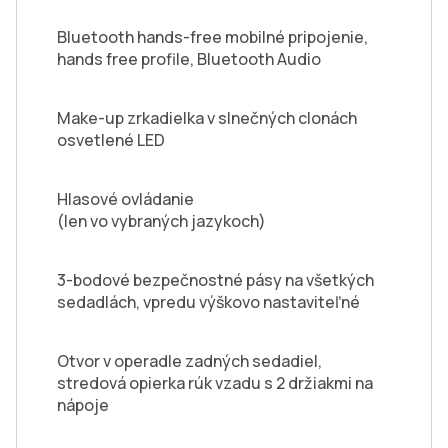
Bluetooth hands-free mobilné pripojenie,
hands free profile, Bluetooth Audio
Make-up zrkadielka v slnečných clonách
osvetlené LED
Hlasové ovládanie
(len vo vybraných jazykoch)
3-bodové bezpečnostné pásy na všetkých
sedadlách, vpredu výškovo nastaviteľné
Otvor v operadle zadných sedadiel,
stredová opierka rúk vzadu s 2 držiakmi na
nápoje