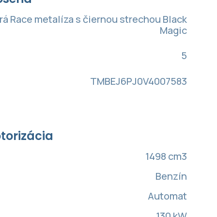
á Race metalíza s čiernou strechou Black
Magic
5
TMBEJ6PJ0V4007583
torizácia
1498 cm3
Benzín
Automat
130 kW