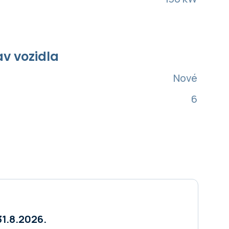
av vozidla
Nové
6
31.8.2026.