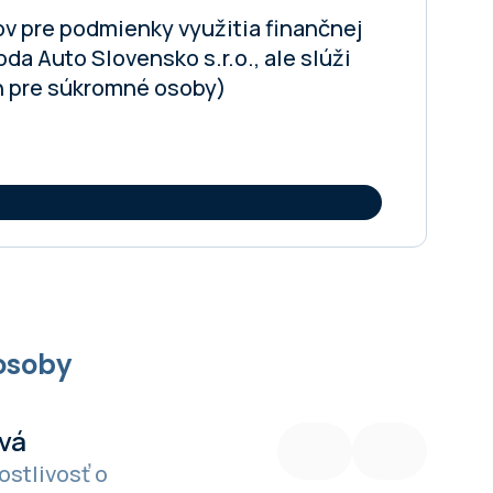
ov pre podmienky využitia finančnej
a Auto Slovensko s.r.o., ale slúži
en pre súkromné osoby)
osoby
vá
Bc. Marek Prokopec
ostlivosť o
Vedúci predaja