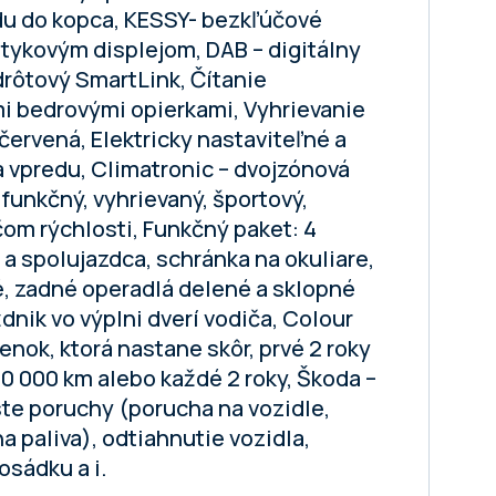
du do kopca, KESSY- bezkľúčové
otykovým displejom, DAB – digitálny
drôtový SmartLink, Čítanie
i bedrovými opierkami, Vyhrievanie
ervená, Elektricky nastaviteľné a
a vpredu, Climatronic – dvojzónová
funkčný, vyhrievaný, športový,
m rýchlosti, Funkčný paket: 4
a spolujazdca, schránka na okuliare,
é, zadné operadlá delené a sklopné
dnik vo výplni dverí vodiča, Colour
enok, ktorá nastane skôr, prvé 2 roky
0 000 km alebo každé 2 roky, Škoda –
te poruchy (porucha na vozidle,
 paliva), odtiahnutie vozidla,
osádku a i.