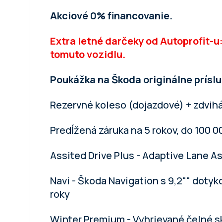
Akciové 0% financovanie.
Extra letné darčeky od Autoprofit-u:
tomuto vozidlu.
Poukážka na Škoda originálne prísl
Rezervné koleso (dojazdové) + zdvihá
Predĺžená záruka na 5 rokov, do 100 
Assited Drive Plus - Adaptive Lane A
Navi - Škoda Navigation s 9,2"" doty
roky
Winter Premium - Vyhrievané čelné s