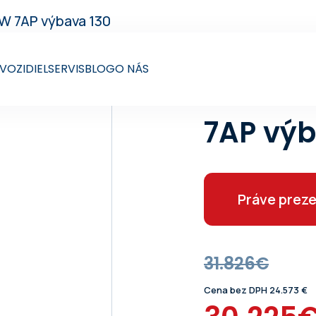
kW 7AP výbava 130
VOZIDIEL
SERVIS
BLOG
O NÁS
Škoda F
7AP výb
Práve preze
31.826€
Cena bez DPH 24.573 €