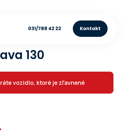
031/788 42 22
Kontakt
abia 1,5 TSI 130 kW
ava 130
ráte vozidlo, ktoré je zľavnené