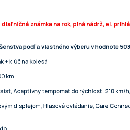
 diaľničná známka na rok, plná nádrž, el. prihlá
ušenstva podľa vlastného výberu v hodnote 50
k + klúč na kolesá
000 km
ssist, Adaptívny tempomat do rýchlosti 210 km/h,
kovým displejom, Hlasové ovládanie, Care Connec
klo