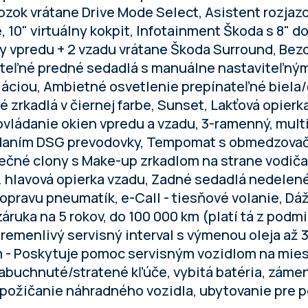
zok vrátane Drive Mode Select, Asistent rozjaz
 10" virtuálny kokpit, Infotainment Škoda s 8" d
ry vpredu + 2 vzadu vrátane Škoda Surround, Bez
teľné predné sedadlá s manuálne nastaviteľným
ciou, Ambietné osvetlenie prepínateľné biela/č
 zrkadlá v čiernej farbe, Sunset, Lakťová opierk
ovládanie okien vpredu a vzadu, 3-ramenný, multi
daním DSG prevodovky, Tempomat s obmedzovačo
ečné clony s Make-up zrkadlom na strane vodiča 
3. hlavová opierka vzadu, Zadné sedadlá nedelen
 opravu pneumatík, e-Call - tiesňové volanie, Dáž
áruka na 5 rokov, do 100 000 km (platí tá z podmi
emenlivý servisný interval s výmenou oleja až 3
 - Poskytuje pomoc servisným vozidlom na mies
buchnuté/stratené kľúče, vybitá batéria, zámena
požičanie náhradného vozidla, ubytovanie pre p