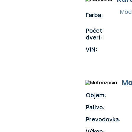
Modr
Farba:
Počet
dverí:
VIN:
Mo
Objem:
Palivo:
Prevodovka:
Výkon: