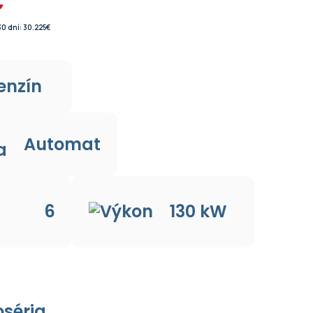
€
0 dní: 30.225€
enzín
Automat
6
130 kW
oséria