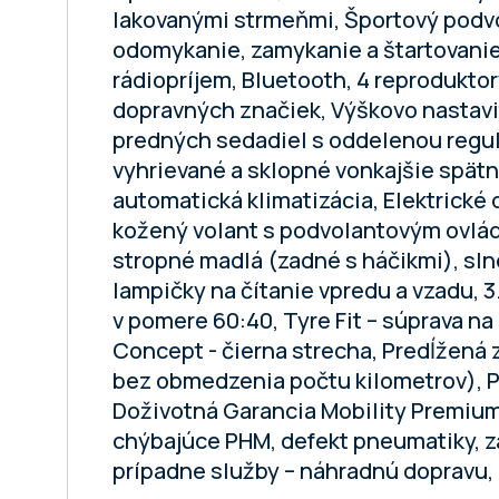
lakovanými strmeňmi, Športový podvo
odomykanie, zamykanie a štartovanie,
rádiopríjem, Bluetooth, 4 reprodukto
dopravných značiek, Výškovo nastavi
predných sedadiel s oddelenou regulá
vyhrievané a sklopné vonkajšie spätné
automatická klimatizácia, Elektrické 
kožený volant s podvolantovým ovlá
stropné madlá (zadné s háčikmi), sln
lampičky na čítanie vpredu a vzadu, 
v pomere 60:40, Tyre Fit – súprava na
Concept - čierna strecha, Predĺžená z
bez obmedzenia počtu kilometrov), Pr
Doživotná Garancia Mobility Premium
chýbajúce PHM, defekt pneumatiky, za
prípadne služby – náhradnú dopravu, 