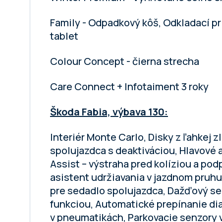
Family - Odpadkový kôš, Odkladací pr
tablet
Colour Concept - čierna strecha
Care Connect + Infotaiment 3 roky
Škoda Fabia, výbava 130:
Interiér Monte Carlo, Disky z ľahkej zl
spolujazdca s deaktiváciou, Hlavové 
Assist – výstraha pred kolíziou a po
asistent udržiavania v jazdnom pruhu,
pre sedadlo spolujazdca, Dažďový se
funkciou, Automatické prepínanie dia
v pneumatikách, Parkovacie senzory 