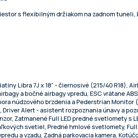
iestor s flexibilným držiakom na zadnom tuneli, 
iatiny Libra 7J x 18" - čiernosivé (215/40 R18), A
airbagy a bočné airbagy vpredu, ESC vrátane ABS
dpora núdzového brzdenia a Pederstrian Monitor 
 Driver Alert - asistent rozpoznania únavy a poz
nzor, Zatmanené Full LED predné svetlomety s 
ľkových svetiel, Predné hmlové svetlomety, Full 
vpredu a vzadu, Zadná parkovacia kamera, Kotúčo