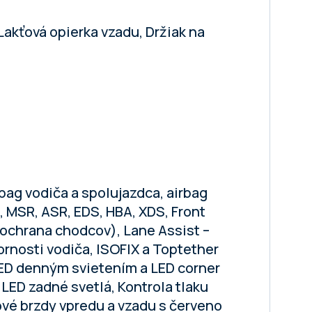
Lakťová opierka vzadu, Držiak na
irbag vodiča a spolujazdca, airbag
, MSR, ASR, EDS, HBA, XDS, Front
(ochrana chodcov), Lane Assist –
ornosti vodiča, ISOFIX a Toptether
LED denným svietením a LED corner
LED zadné svetlá, Kontrola tlaku
vé brzdy vpredu a vzadu s červeno