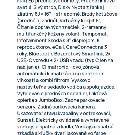
Full LED predné svetlomety, Predné hmlové
svetlá, Sivý strop, Disky Nyota z ľahkej
zliatiny 6J × 16" – strieborné, Brzdy kotúčové
(predné aj zadné), Virtuálny kokpit 8",
Čítanie dopravných značiek, 2-ramenný
multifunkčný kožený volant, Tempomat,
Infotainment Škoda s 8" displejom, 8
reproduktorov, eCall, CareConnect na 3
roky, Bluetooth, Bezdrôtový Smartlink, 2x
USB-C vpredu + 2× USB vzadu (typ C len na
nabíjanie), Climatronic – dvojzónová
automatická klimatizácia so senzorom
vlhkosti a kombi filtrom, Výškovo
nastaviteľné sedadlo vodiča a spolujazdca,
Vyhrievanie predných sedadiel, Lakťová
opierka s JumboBox, Zadné parkovacie
senzory, Zadná parkovacia kamera,
Ukazovateľ stavu kvapaliny v ostrekovači,
Sunset, Elektricky ovládané a vyhrievané
vonkajšie spätné zrkadlá, Vonkajšie spätné
zrkadlá a kľučky dverí lakované vo farbe