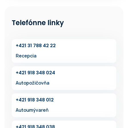
Telefónne linky
+42‍1 31 7‍88 42 22
Recepcia
+42‍1 918 348 024
Autopožičovňa
+42‍1 91‍8 348 012
Autoumývareň
+4‍21 918 34‍8 038