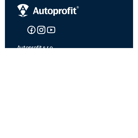
Autoprofit s.r.o.
Šaľská ulica 743/2
924 01 Galanta
Kariéra
Cookies
Dokumenty
car.
advisor
4.9