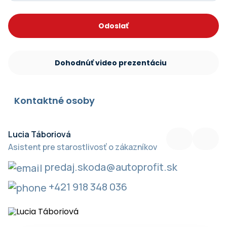
Odoslať
Dohodnúť video prezentáciu
Kontaktné osoby
Lucia Táboriová
B
Asistent pre starostlivosť o zákazníkov
V
predaj.skoda@autoprofit.sk
+421 918 348 036