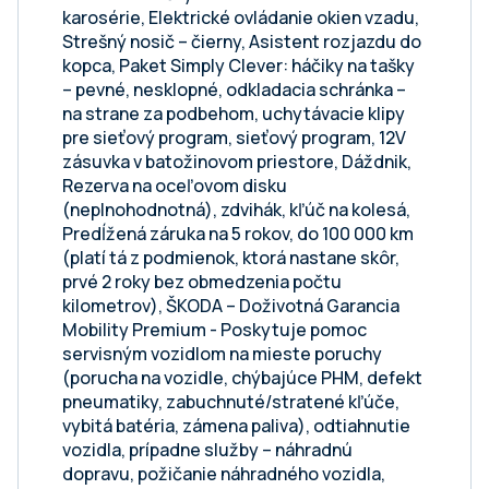
karosérie, Elektrické ovládanie okien vzadu,
Strešný nosič – čierny, Asistent rozjazdu do
kopca, Paket Simply Clever: háčiky na tašky
– pevné, nesklopné, odkladacia schránka –
na strane za podbehom, uchytávacie klipy
pre sieťový program, sieťový program, 12V
zásuvka v batožinovom priestore, Dáždnik,
Rezerva na oceľovom disku
(neplnohodnotná), zdvihák, kľúč na kolesá,
Predĺžená záruka na 5 rokov, do 100 000 km
(platí tá z podmienok, ktorá nastane skôr,
prvé 2 roky bez obmedzenia počtu
kilometrov), ŠKODA – Doživotná Garancia
Mobility Premium - Poskytuje pomoc
servisným vozidlom na mieste poruchy
(porucha na vozidle, chýbajúce PHM, defekt
pneumatiky, zabuchnuté/stratené kľúče,
vybitá batéria, zámena paliva), odtiahnutie
vozidla, prípadne služby – náhradnú
dopravu, požičanie náhradného vozidla,