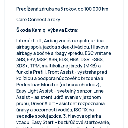
Predĺžená záruka na 5 rokov, do 100 000 km
Care Connect 3 roky
Škoda Kamiq, výbava Extra:
Interiér Loft, Airbag vodiča a spolujazdca,
airbag spolujazdca s deaktiváciou, Hlavové
airbagy a bočné airbagy vpredu, ESC vrátane
ABS, EBV, MSR, ASR, EDS, HBA, DSR, ESBS,
XDS+, TPM, multikolíznej brzdy (MKB) a
funkcie Prefill, Front Assist - výstraha pred
kolíziou a podpora núdzového brzdenia a
Pedestrian Monitor (ochrana chodcov),
Easy Light Assist – svetelný senzor, Lane
Assist – asistent udržiavania v jazdnom
pruhu, Driver Alert - asistent rozpoznania
únavy a pozornosti vodiča, ISOFIX na
sedadle spolujazdca, 3. hlavová opierka
vzadu, Easy Start – bezkľúčové štartovanie,