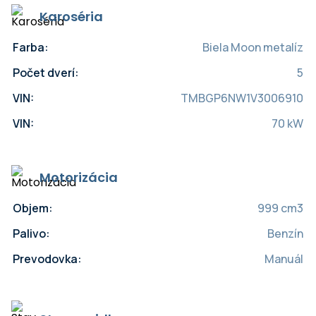
Karoséria
Farba:
Biela Moon metalíz
Počet dverí:
5
VIN:
TMBGP6NW1V3006910
VIN:
70 kW
Motorizácia
Objem:
999 cm3
Palivo:
Benzín
Prevodovka:
Manuál