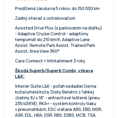
Predĺžená záruka na 5 rokov, do 150 000 km
Zadný stierač s ostrekovačom
Assisted Drive Plus (s parkovaním na diaľku)
- Adaptive Cruise Control - adaptívny
tempomat do 210 km/h, Adaptive Lane
Assist, Remote Park Assist, Trained Park
Assist, Area View 360°
Care Connect + Infotainment 3 roky
Škoda Superb/Superb Combi, výbava
L&K:
Interiér Suite L&K - poťah sedadiel čierna
koža/umelá koža, Disky Belatrix z ľahkej
zliatiny 8J x 18" - antracitové leštené (pneu
235/45R18), RKA+ - systém kontroly tlaku
v pneumatikách, ESC vrátane ABS, EBD, MSR,
ASR, EDL, HBA, DSR, RBS, ESBS, MCB, TSA,