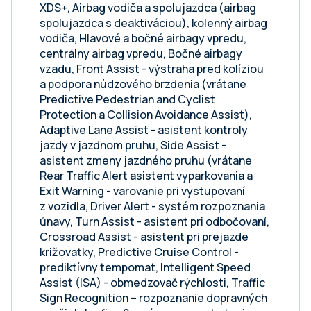
XDS+, Airbag vodiča a spolujazdca (airbag
spolujazdca s deaktiváciou), kolenný airbag
vodiča, Hlavové a bočné airbagy vpredu,
centrálny airbag vpredu, Bočné airbagy
vzadu, Front Assist - výstraha pred kolíziou
a podpora núdzového brzdenia (vrátane
Predictive Pedestrian and Cyclist
Protection a Collision Avoidance Assist),
Adaptive Lane Assist - asistent kontroly
jazdy v jazdnom pruhu, Side Assist -
asistent zmeny jazdného pruhu (vrátane
Rear Traffic Alert asistent vyparkovania a
Exit Warning - varovanie pri vystupovaní
z vozidla, Driver Alert - systém rozpoznania
únavy, Turn Assist - asistent pri odbočovaní,
Crossroad Assist - asistent pri prejazde
križovatky, Predictive Cruise Control -
prediktívny tempomat, Intelligent Speed
Assist (ISA) - obmedzovač rýchlosti, Traffic
Sign Recognition – rozpoznanie dopravných