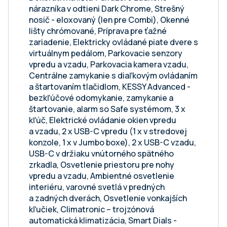
nárazníka v odtieni Dark Chrome, Strešný
nosič - eloxovaný (len pre Combi), Okenné
lišty chrómované, Príprava pre ťažné
zariadenie, Elektricky ovládané piate dvere s
virtuálnym pedálom, Parkovacie senzory
vpredu a vzadu, Parkovacia kamera vzadu,
Centrálne zamykanie s diaľkovým ovládaním
a štartovaním tlačidlom, KESSY Advanced -
bezkľúčové odomykanie, zamykanie a
štartovanie, alarm so Safe systémom, 3 x
kľúč, Elektrické ovládanie okien vpredu
a vzadu, 2 x USB-C vpredu (1 x v stredovej
konzole, 1 x v Jumbo boxe), 2 x USB-C vzadu,
USB-C v držiaku vnútorného spätného
zrkadla, Osvetlenie priestoru pre nohy
vpredu a vzadu, Ambientné osvetlenie
interiéru, varovné svetlá v predných
a zadných dverách, Osvetlenie vonkajších
kľučiek, Climatronic – trojzónová
automatická klimatizácia, Smart Dials -