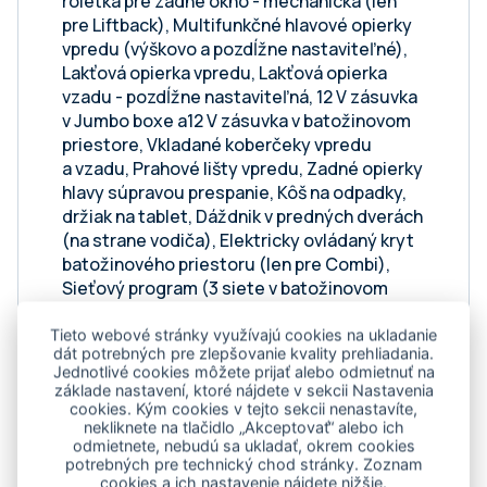
roletka pre zadné okno - mechanická (len
pre Liftback), Multifunkčné hlavové opierky
vpredu (výškovo a pozdĺžne nastaviteľné),
Lakťová opierka vpredu, Lakťová opierka
vzadu - pozdĺžne nastaviteľná, 12 V zásuvka
v Jumbo boxe a12 V zásuvka v batožinovom
priestore, Vkladané koberčeky vpredu
a vzadu, Prahové lišty vpredu, Zadné opierky
hlavy súpravou prespanie, Kôš na odpadky,
držiak na tablet, Dáždnik v predných dverách
(na strane vodiča), Elektricky ovládaný kryt
batožinového priestoru (len pre Combi),
Sieťový program (3 siete v batožinovom
priestore), Multifunkčné odkladacie vrecko
v kufri, Rezerva na oceľovom disku
Tieto webové stránky využívajú cookies na ukladanie
dát potrebných pre zlepšovanie kvality prehliadania.
dojazdová (nie je možné pre PHEV), Driving
Jednotlivé cookies môžete prijať alebo odmietnuť na
Mode Select - voľba jazdného profilu (len
základe nastavení, ktoré nájdete v sekcii Nastavenia
pre PHEV), Nabíjací kábel Mode 3 Typ 2
cookies. Kým cookies v tejto sekcii nenastavíte,
nekliknete na tlačidlo „Akceptovať“ alebo ich
(Mennekes) 16A (len pre PHEV), Progresívne
odmietnete, nebudú sa ukladať, okrem cookies
riadenie (len pre Liftback PHEV), DCC Plus -
potrebných pre technický chod stránky. Zoznam
adaptívny podvozok (len pre Liftback PHEV),
cookies a ich nastavenie nájdete nižšie.