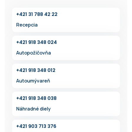
+42‍1 31 7‍88 42 22
Recepcia
+42‍1 918 348 024
Autopožičovňa
+42‍1 91‍8 348 012
Autoumývareň
+4‍21 918 34‍8 038
Náhradné diely
+421 903 713 376