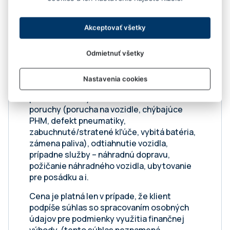
Bezplatný servis na5 rokov, do 100 000 km,
Predĺžená záruka na 5 rokov, do 100 000 km
Akceptovať všetky
(Platí tá z podmienok, ktorá nastane skôr,
prvé 2 roky bez obmedzenia počtu
kilometrov), Premenlivý servisný interval s
Odmietnuť všetky
výmenou oleja až 30 000 km alebo každé 2
roky(platí aj pre PHEV), Škoda – Doživotná
Nastavenia cookies
garancia Mobility Premium - Poskytuje
pomoc servisným vozidlom namieste
poruchy (porucha na vozidle, chýbajúce
PHM, defekt pneumatiky,
zabuchnuté/stratené kľúče, vybitá batéria,
zámena paliva), odtiahnutie vozidla,
prípadne služby – náhradnú dopravu,
požičanie náhradného vozidla, ubytovanie
pre posádku a i.
Cena je platná len v prípade, že klient
podpíše súhlas so spracovaním osobných
údajov pre podmienky využitia finančnej