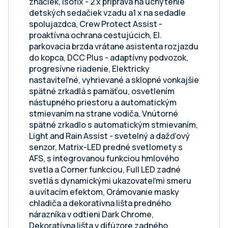
značiek, Isofix - 2 x príprava na uchytenie
detských sedačiek vzadu a1 x na sedadle
spolujazdca, Crew Protect Assist -
proaktívna ochrana cestujúcich, El.
parkovacia brzda vrátane asistenta rozjazdu
do kopca, DCC Plus - adaptívny podvozok,
progresívne riadenie, Elektricky
nastaviteľné, vyhrievané a sklopné vonkajšie
spätné zrkadlá s pamäťou, osvetlením
nástupného priestoru a automatickým
stmievaním na strane vodiča, Vnútorné
spätné zrkadlo s automatickým stmievaním,
Light and Rain Assist - svetelný a dažďový
senzor, Matrix-LED predné svetlomety s
AFS, s integrovanou funkciou hmlového
svetla a Corner funkciou, Full LED zadné
svetlá s dynamickými ukazovateľmi smeru
a uvítacím efektom, Orámovanie masky
chladiča a dekoratívna lišta predného
nárazníka v odtieni Dark Chrome,
Dekoratívna lišta v difúzore zadného