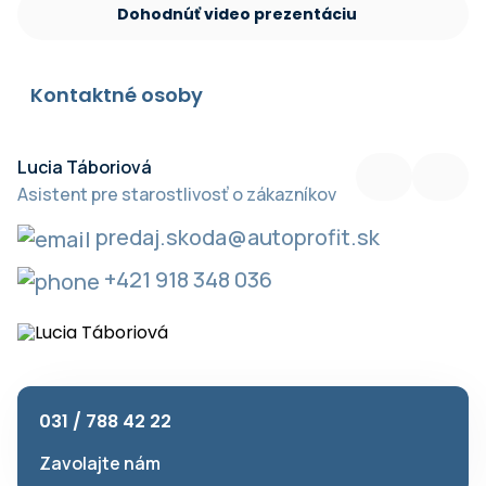
Dohodnúť video prezentáciu
Kontaktné osoby
Lucia Táboriová
B
Asistent pre starostlivosť o zákazníkov
V
predaj.skoda@autoprofit.sk
+421 918 348 036
031 / 788 42 22
Zavolajte nám