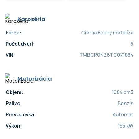
Karoséria
Farba:
Čierna Ebony metalíza
Počet dverí:
5
VIN:
TMBCP0NZ6TC071884
Motorizácia
Objem:
1984 cm3
Palivo:
Benzín
Prevodovka:
Automat
Výkon:
195 kW