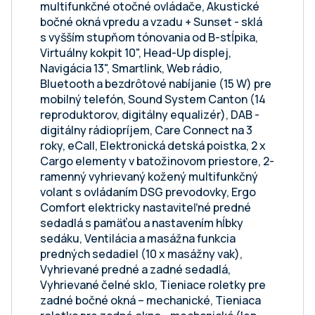
multifunkčné otočné ovládače, Akustické
bočné okná vpredu a vzadu + Sunset - sklá
s vyšším stupňom tónovania od B-stĺpika,
Virtuálny kokpit 10", Head-Up displej,
Navigácia 13", Smartlink, Web rádio,
Bluetooth a bezdrôtové nabíjanie (15 W) pre
mobilný telefón, Sound System Canton (14
reproduktorov, digitálny equalizér), DAB -
digitálny rádiopríjem, Care Connect na 3
roky, eCall, Elektronická detská poistka, 2 x
Cargo elementy v batožinovom priestore, 2-
ramenný vyhrievaný kožený multifunkčný
volant s ovládaním DSG prevodovky, Ergo
Comfort elektricky nastaviteľné predné
sedadlá s pamäťou a nastavením hĺbky
sedáku, Ventilácia a masážna funkcia
predných sedadiel (10 x masážny vak),
Vyhrievané predné a zadné sedadlá,
Vyhrievané čelné sklo, Tieniace roletky pre
zadné bočné okná – mechanické, Tieniaca