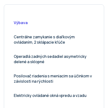
Výbava
Centrálne zamykanie s diaľkovým
ovládaním, 2 sklápacie kľúče
Operadlá zadných sedadiel asymetricky
delené a sklopné
Posilovač riadenia s meniacim sa účinkom v
závislosti na rýchlosti
Elektricky ovládané okná vpredu a vzadu