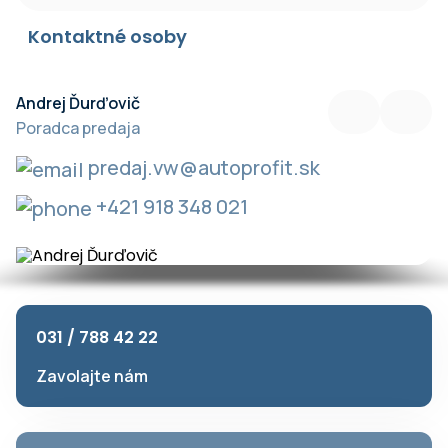
Kontaktné osoby
Andrej Ďurďovič
Mgr. Agnesa Kakvicová
Juraj Šutka
Poradca predaja
Vedúca predaja
Poradca predaja
predaj.vw@autoprofit.sk
predaj.vw@autoprofit.sk
predaj.vw@autoprofit.sk
+421 911 471 581
+421 911 471 580
+421 918 348 021
031 / 788 42 22
Zavolajte nám