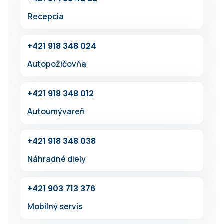
Recepcia
+42‍1 918 348 024
Autopožičovňa
+42‍1 91‍8 348 012
Autoumývareň
+4‍21 918 34‍8 038
Náhradné diely
+421 903 713 376
Mobilný servis