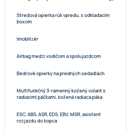
Stredová opierka rúk vpredu, s odkladacím
boxom
Imobilizér
Airbag medzi vodičom a spolujazdcom
Bedrové opierky na predných sedadlách
Multifunkčný 3-ramenný kožený volant s
radiacimi páčkami, kožená radiaca páka
ESC, ABS, ASR, EDS, EBV, MSR, asistent
rozjazdu do kopca