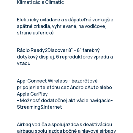
Klimatizácia Climatic
Elektricky ovládané a sklápateľné vonkajšie
spätné zrkadlá, vyhrievané, na vodičovej
strane asferické
Rádio Ready2Discover 8" - 8" farebný
dotykový displej, 6 reproduktorov vpredu a
vzadu
App-Connect Wireless - bezdrôtové
pripojenie telefónu cez AndroidAuto alebo
Apple CarPlay
- Možnosť dodatočnej aktivácie navigácie-
Streaming&Internet
Airbag vodiča a spolujazdca s deaktiváciou
airbagu spolujazdca bočné a hlavové airbagy