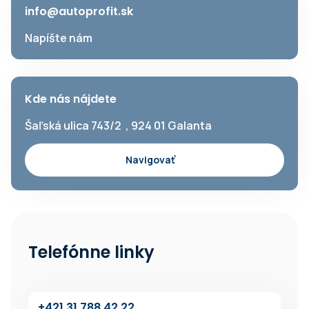
info@autoprofit.sk
Napíšte nám
Kde nás nájdete
Šaľská ulica 743/2 , 924 01 Galanta
Navigovať
Telefónne linky
+42‍1 31 7‍88 42 22