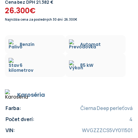
Cena bez DPH 21.382 €
26.300€
Najnižšia cena za posledných 30 dní: 26.300€
Benzín
Automat
6
85 kW
Karoséria
Farba:
Čierna Deep perleťová
Počet dverí:
4
VIN:
WVGZZZCS5VY011501