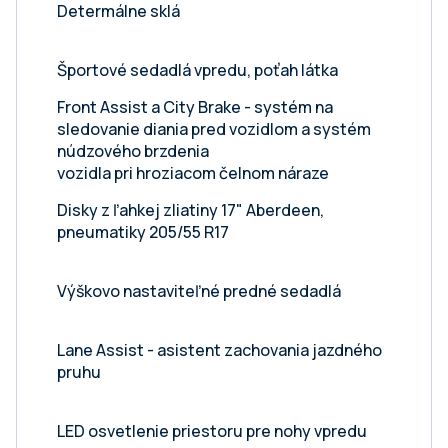
Determálne sklá
Športové sedadlá vpredu, poťah látka
Front Assist a City Brake - systém na
sledovanie diania pred vozidlom a systém
núdzového brzdenia
vozidla pri hroziacom čelnom náraze
Disky z ľahkej zliatiny 17" Aberdeen,
pneumatiky 205/55 R17
Výškovo nastaviteľné predné sedadlá
Lane Assist - asistent zachovania jazdného
pruhu
LED osvetlenie priestoru pre nohy vpredu