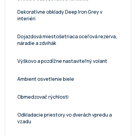
Dekoratívne obklady Deep Iron Grey v
interiéri
Dojazdová miestošetriaca oceľová rezerva,
náradie a zdvihák
Výškovo a pozdĺžne nastaviteľný volant
Ambient osvetlenie biele
Obmedzovač rýchlosti
Odkladacie priestory vo dverách vpredu a
vzadu