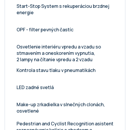
Start-Stop System s rekuperáciou brzdnej
energie
OPF - filter pevných častíc
Osvetlenie interiéru vpredu a vzadu so
stmavením a oneskorením vypnutia,
2 lampy na čítanie vpredu a 2 vzadu
Kontrola stavu tlaku v pneumatikách
LED zadné svetlá
Make-up zrkadielka v slnečných clonách,
osvetlené
Pedestrian and Cyclist Recognition asistent