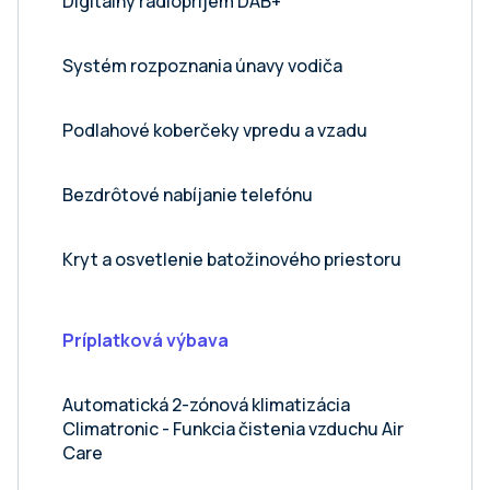
Digitálny rádiopríjem DAB+
Systém rozpoznania únavy vodiča
Podlahové koberčeky vpredu a vzadu
Bezdrôtové nabíjanie telefónu
Kryt a osvetlenie batožinového priestoru
Príplatková výbava
Automatická 2-zónová klimatizácia
Climatronic - Funkcia čistenia vzduchu Air
Care