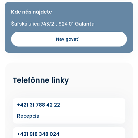
Kde nás nájdete
Šaľská ulica 743/2 , 924 01 Galanta
Navigovať
Telefónne linky
+42‍1 31 7‍88 42 22
Recepcia
+42‍1 918 348 024