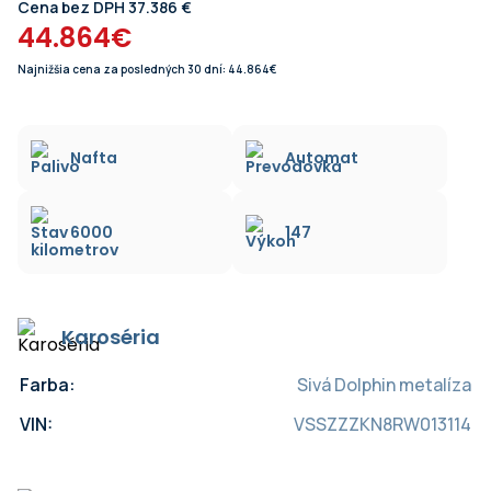
Cena bez DPH 37.386 €
44.864€
Najnižšia cena za posledných 30 dní: 44.864€
Nafta
Automat
6000
147
Karoséria
Farba:
Sivá Dolphin metalíza
VIN:
VSSZZZKN8RW013114