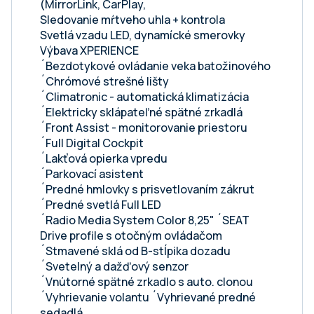
(MirrorLink, CarPlay,
Sledovanie mŕtveho uhla + kontrola
Svetlá vzadu LED, dynamícké smerovky
Výbava XPERIENCE
´Bezdotykové ovládanie veka batožinového
´Chrómové strešné lišty
´Climatronic - automatická klimatizácia
´Elektricky sklápateľné spätné zrkadlá
´Front Assist - monitorovanie priestoru
´Full Digital Cockpit
´Lakťová opierka vpredu
´Parkovací asistent
´Predné hmlovky s prisvetlovaním zákrut
´Predné svetlá Full LED
´Radio Media System Color 8,25" ´SEAT
Drive profile s otočným ovládačom
´Stmavené sklá od B-stĺpika dozadu
´Svetelný a dažďový senzor
´Vnútorné spätné zrkadlo s auto. clonou
´Vyhrievanie volantu ´Vyhrievané predné
sedadlá,