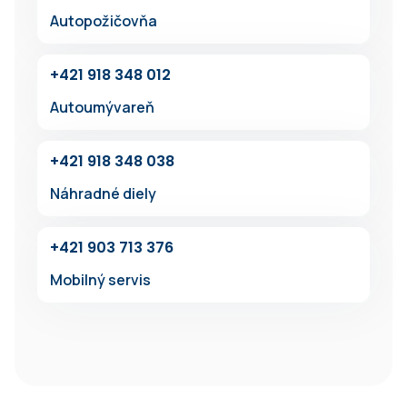
Autopožičovňa
+42‍1 91‍8 348 012
Autoumývareň
+4‍21 918 34‍8 038
Náhradné diely
+421 903 713 376
Mobilný servis