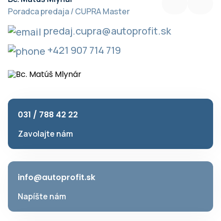
Poradca predaja / CUPRA Master
V
predaj.cupra@autoprofit.sk
+421 907 714 719
031 / 788 42 22
Zavolajte nám
info@autoprofit.sk
Napíšte nám