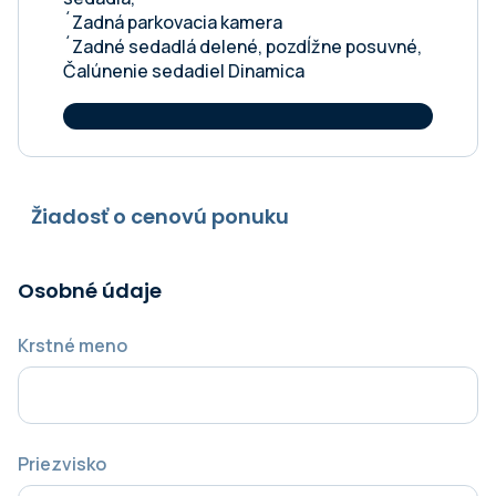
´Zadná parkovacia kamera
´Zadné sedadlá delené, pozdĺžne posuvné,
Čalúnenie sedadiel Dinamica
Žiadosť o cenovú ponuku
Osobné údaje
Krstné meno
Priezvisko