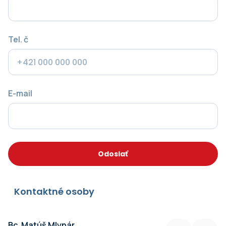
Tel. č
E-mail
Odoslať
Kontaktné osoby
Bc. Matúš Mlynár
M