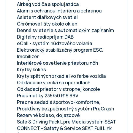
Airbag vodiča a spolujazdca
Alarm s ochranou interiéru a ochranou
Asistent diaľkových svetiel
Chrómové lišty okolo okien
Denné svietenie s automatickým zapínaním
Digitálny rádiopríjem DAB
eCall - systém núdzového volania
Elektronický stabilizačný program ESC,
Imobilizér
Interiérové osvetlenie priestoru nôh
Krytky kolies
Kryty spätných zrkadiel vo farbe vozidla
Odkladacie vrecká na operadlách
Odkladací priestor v stropnej konzole
Pneumatiky 235/50 R19 99V
Predné sedadlá športovo-komfortné,
Proaktívny bezpečnostný systém PreCrash
Rezervné koleso, dojazdové
Safe & Driving Pack L pre Media system SEAT
CONNECT - Safety & Service SEAT Full Link