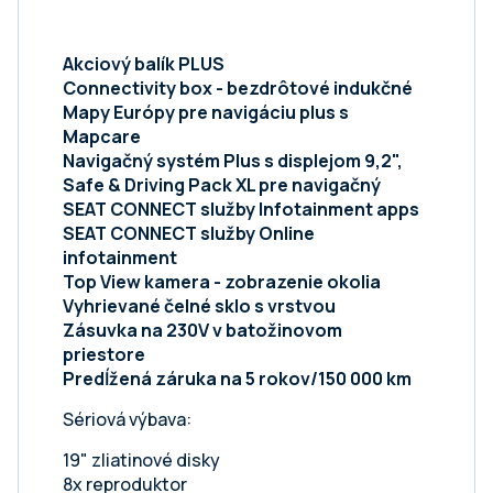
Akciový balík PLUS
Connectivity box - bezdrôtové indukčné
Mapy Európy pre navigáciu plus s
Mapcare
Navigačný systém Plus s displejom 9,2",
Safe & Driving Pack XL pre navigačný
SEAT CONNECT služby Infotainment apps
SEAT CONNECT služby Online
infotainment
Top View kamera - zobrazenie okolia
Vyhrievané čelné sklo s vrstvou
Zásuvka na 230V v batožinovom
priestore
Predĺžená záruka na 5 rokov/150 000 km
Sériová výbava:
19" zliatinové disky
8x reproduktor