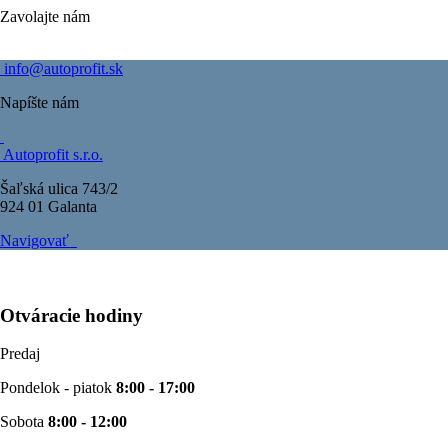
Zavolajte nám
info@autoprofit.sk
Napíšte nám
Autoprofit s.r.o.
Šaľská ulica 743/2
924 01 Galanta
Navigovať
Otváracie hodiny
Predaj
Pondelok - piatok
8:00 - 17:00
Sobota
8:00 - 12:00