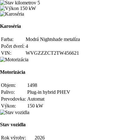
5
150 kW
Karoséria
Farba:
Modrá Nightshade metalíza
Počet dverí:
4
VIN:
WVGZZZCT2TW456621
Motorizácia
Objem:
1498
Palivo:
Plug-in hybrid PHEV
Prevodovka:
Automat
Výkon:
150 kW
Stav vozidla
Rok výroby:
2026