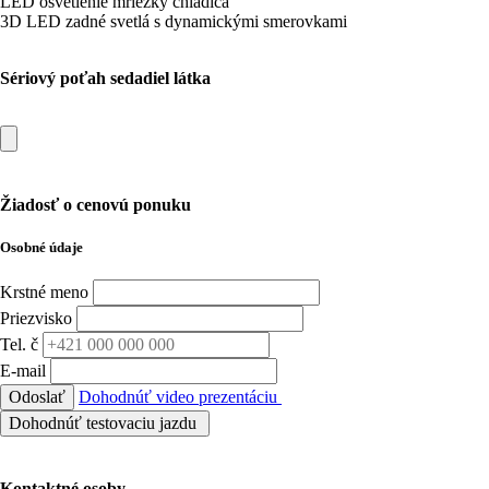
LED osvetlenie mriežky chladiča
3D LED zadné svetlá s dynamickými smerovkami
Sériový poťah sedadiel látka
Žiadosť o cenovú ponuku
Osobné údaje
Krstné meno
Priezvisko
Tel. č
E-mail
Odoslať
Dohodnúť video prezentáciu
Dohodnúť testovaciu jazdu
Kontaktné osoby