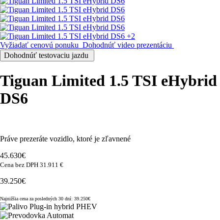
+2
Vyžiadať cenovú ponuku
Dohodnúť video prezentáciu
Dohodnúť testovaciu jazdu
Tiguan Limited 1.5 TSI eHybrid
DS6
Práve prezeráte vozidlo, ktoré je zľavnené
45.630€
Cena bez DPH 31.911 €
39.250€
Najnižšia cena za posledných 30 dní: 39.250€
Plug-in hybrid PHEV
Automat