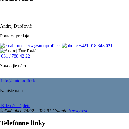
Andrej Ďurďovič
Poradca predaja
predaj.vw@autoprofit.sk
+421 918 348 021
031 / 788 42 22
Zavolajte nám
info@autoprofit.sk
Napíšte nám
Kde nás nájdete
Šaľská ulica 743/2 , 924 01 Galanta
Navigovať
Telefónne linky