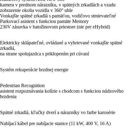
kamera v prednom nárazníku, v spätných zrkadlách a vzadu
zobrazenie okolia vozidla v 360° uhle
Vonkajšie spätné zrkadlá s pamäťou, vodičovo stmievateľné
Parkovací asistent s funkciou pamäte Memory
230V zásuvka v batožinovom priestore (nie pre eHybrid)
Elektricky sklápateľné, ovládané a vyhrievané vonkajšie spätné
zrkadlá,
na strane spolujazdca s priklopením pri cúvaní
Systém rekuperácie brzdnej energie
Pedestrian Recognition
asistent rozpoznávania kolízie s chodcom s funkciou núdzového
brzdenia
Spätné zrkadlá, kľučky dverí a nárazníky vo farbe karosérie
Nabíjací kábel pre nabíjacie stanice (11 kW, 400 V, 16 A)