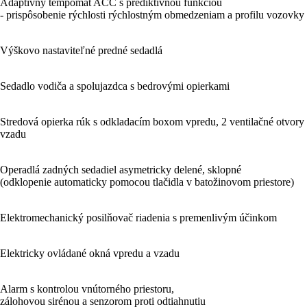
Adaptívny tempomat ACC s prediktívnou funkciou
- prispôsobenie rýchlosti rýchlostným obmedzeniam a profilu vozovky
Výškovo nastaviteľné predné sedadlá
Sedadlo vodiča a spolujazdca s bedrovými opierkami
Stredová opierka rúk s odkladacím boxom vpredu, 2 ventilačné otvory
vzadu
Operadlá zadných sedadiel asymetricky delené, sklopné
(odklopenie automaticky pomocou tlačidla v batožinovom priestore)
Elektromechanický posilňovač riadenia s premenlivým účinkom
Elektricky ovládané okná vpredu a vzadu
Alarm s kontrolou vnútorného priestoru,
zálohovou sirénou a senzorom proti odtiahnutiu