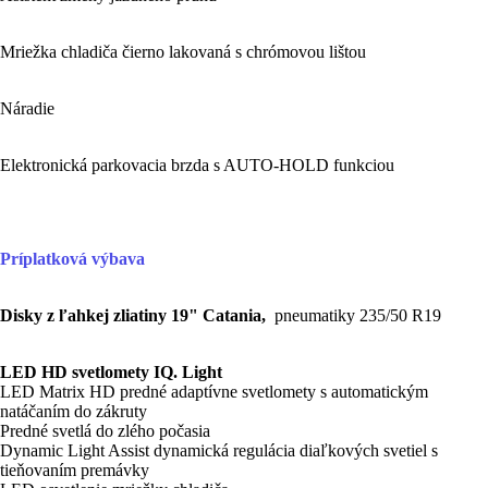
Mriežka chladiča čierno lakovaná s chrómovou lištou
Náradie
Elektronická parkovacia brzda s AUTO-HOLD funkciou
Príplatková výbava
Disky z ľahkej zliatiny 19" Catania,
pneumatiky 235/50 R19
LED HD svetlomety IQ. Light
LED Matrix HD predné adaptívne svetlomety s automatickým
natáčaním do zákruty
Predné svetlá do zlého počasia
Dynamic Light Assist dynamická regulácia diaľkových svetiel s
tieňovaním premávky