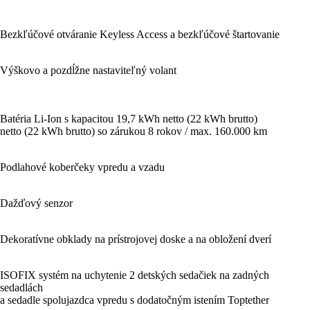
Bezkľúčové otváranie Keyless Access a bezkľúčové štartovanie
Výškovo a pozdĺžne nastaviteľný volant
Batéria Li-Ion s kapacitou 19,7 kWh netto (22 kWh brutto)
netto (22 kWh brutto) so zárukou 8 rokov / max. 160.000 km
Podlahové koberčeky vpredu a vzadu
Dažďový senzor
Dekoratívne obklady na prístrojovej doske a na obložení dverí
ISOFIX systém na uchytenie 2 detských sedačiek na zadných
sedadlách
a sedadle spolujazdca vpredu s dodatočným istením Toptether