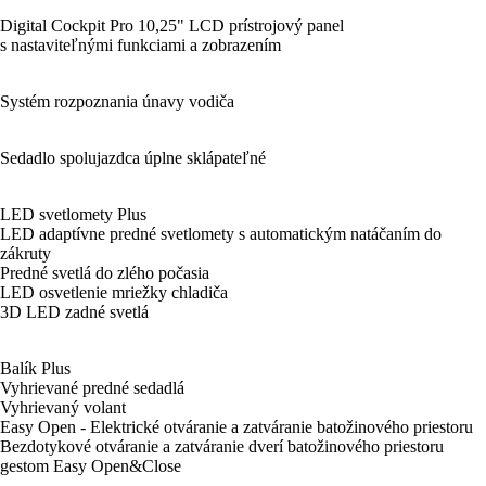
Digital Cockpit Pro 10,25" LCD prístrojový panel
s nastaviteľnými funkciami a zobrazením
Systém rozpoznania únavy vodiča
Sedadlo spolujazdca úplne sklápateľné
LED svetlomety Plus
LED adaptívne predné svetlomety s automatickým natáčaním do
zákruty
Predné svetlá do zlého počasia
LED osvetlenie mriežky chladiča
3D LED zadné svetlá
Balík Plus
Vyhrievané predné sedadlá
Vyhrievaný volant
Easy Open - Elektrické otváranie a zatváranie batožinového priestoru
Bezdotykové otváranie a zatváranie dverí batožinového priestoru
gestom Easy Open&Close