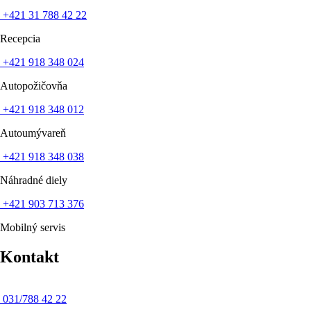
+42‍1 31 7‍88 42 22
Recepcia
+42‍1 918 348 024
Autopožičovňa
+42‍1 91‍8 348 012
Autoumývareň
+4‍21 918 34‍8 038
Náhradné diely
+421 903 713 376
Mobilný servis
Kontakt
031/788 42 22