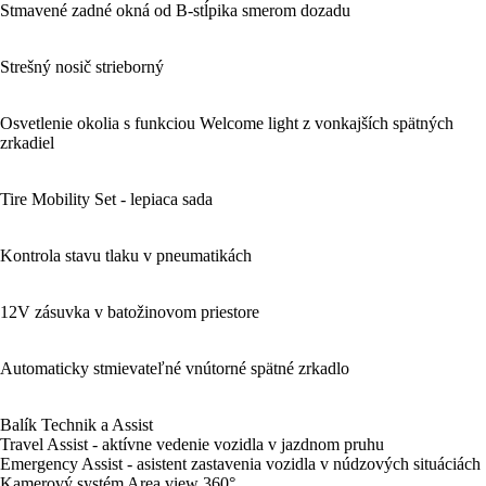
Stmavené zadné okná od B-stĺpika smerom dozadu
Strešný nosič strieborný
Osvetlenie okolia s funkciou Welcome light z vonkajších spätných
zrkadiel
Tire Mobility Set - lepiaca sada
Kontrola stavu tlaku v pneumatikách
12V zásuvka v batožinovom priestore
Automaticky stmievateľné vnútorné spätné zrkadlo
Balík Technik a Assist
Travel Assist - aktívne vedenie vozidla v jazdnom pruhu
Emergency Assist - asistent zastavenia vozidla v núdzových situáciách
Kamerový systém Area view 360°