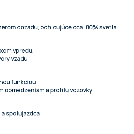
merom dozadu, pohlcujúce cca. 80% svetla
oxom vpredu,
vory vzadu
vnou funkciou
ým obmedzeniam a profilu vozovky
 a spolujazdca