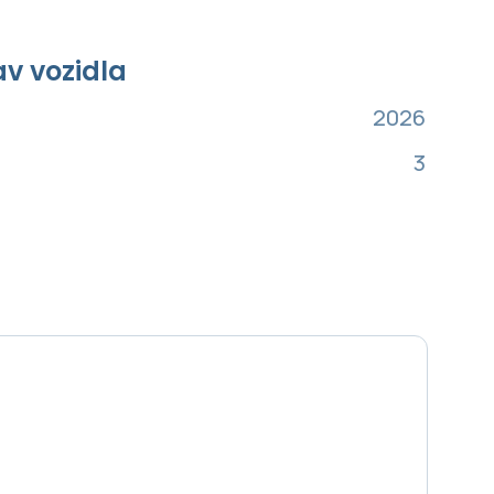
av vozidla
2026
3