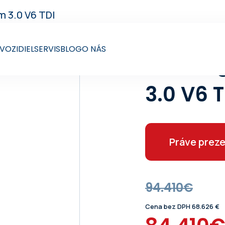
m 3.0 V6 TDI
VOZIDIEL
SERVIS
BLOG
O NÁS
Touare
3.0 V6 T
Práve preze
94.410€
Cena bez DPH 68.626 €