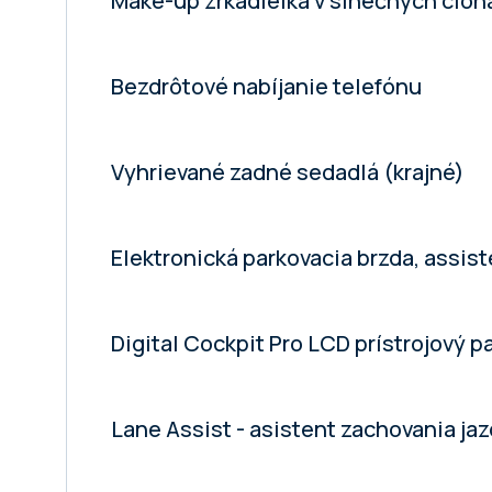
Make-up zrkadielka v slnečných clon
Bezdrôtové nabíjanie telefónu
Vyhrievané zadné sedadlá (krajné)
Elektronická parkovacia brzda, assist
Digital Cockpit Pro LCD prístrojový 
Lane Assist - asistent zachovania j