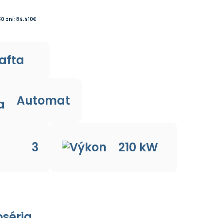
€
0 dní: 84.410€
afta
Automat
3
210 kW
oséria