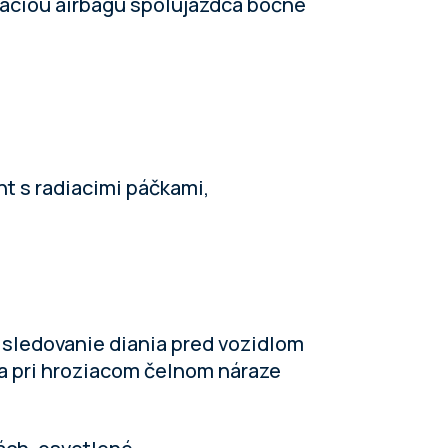
iváciou airbagu spolujazdca bočné
t s radiacimi páčkami,
a sledovanie diania pred vozidlom
a pri hroziacom čelnom náraze