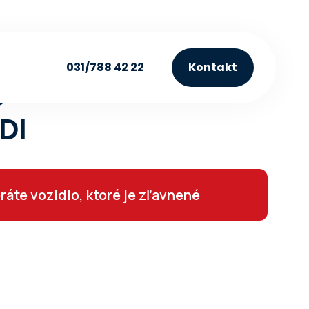
031/788 42 22
Kontakt
g Limited Premium
DI
ráte vozidlo, ktoré je zľavnené