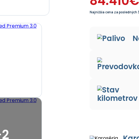
84.410
Najnižšia cena za posledných 3
N
+2
Kar