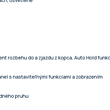
ách, osvetlené
ent rozbehu do a zjazdu z kopca, Auto Hold funk
panel s nastaviteľnými funkciami a zobrazením
azdného pruhu