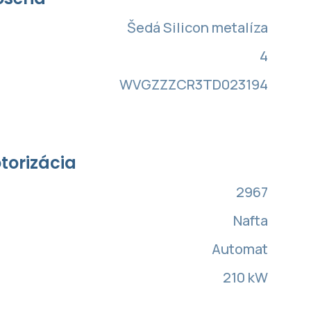
Šedá Silicon metalíza
4
WVGZZZCR3TD023194
torizácia
2967
Nafta
Automat
210 kW