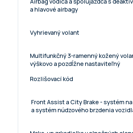
Airbag vodiča a spolujazdca s deakt
a hlavové airbagy
Vyhrievaný volant
Multifunkčný 3-ramenný kožený volan
výškovo a pozdĺžne nastaviteľný
Rozlišovací kód
Front Assist a City Brake - systém n
a systém núdzového brzdenia vozidl