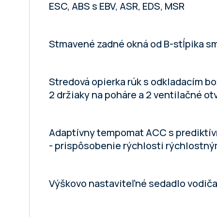
ESC, ABS s EBV, ASR, EDS, MSR
Stmavené zadné okná od B-stĺpika s
Stredová opierka rúk s odkladacím b
2 držiaky na poháre a 2 ventilačné ot
Adaptívny tempomat ACC s prediktí
- prispôsobenie rýchlosti rýchlostn
Výškovo nastaviteľné sedadlo vodiča