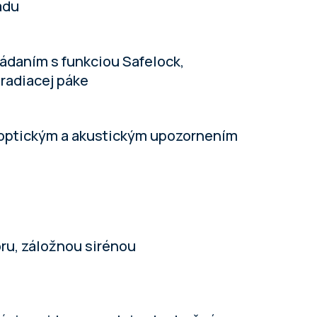
adu
ádaním s funkciou Safelock,
 radiacej páke
 optickým a akustickým upozornením
ru, záložnou sirénou