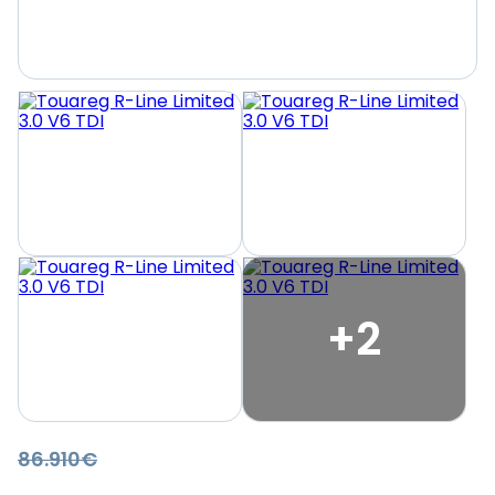
+2
86.910€