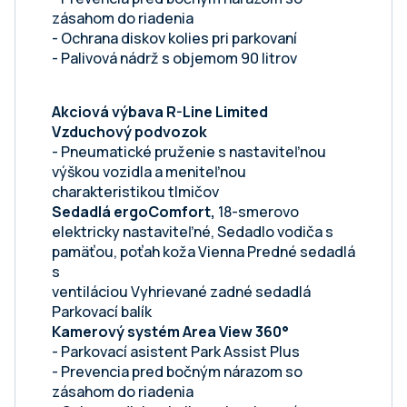
zásahom do riadenia
- Ochrana diskov kolies pri parkovaní
- Palivová nádrž s objemom 90 litrov
Akciová výbava R-Line Limited
Vzduchový podvozok
- Pneumatické pruženie s nastaviteľnou
výškou vozidla a meniteľnou
charakteristikou tlmičov
Sedadlá ergoComfort,
18-smerovo
elektricky nastaviteľné, Sedadlo vodiča s
pamäťou, poťah koža Vienna Predné sedadlá
s
ventiláciou Vyhrievané zadné sedadlá
Parkovací balík
Kamerový systém Area View 360°
- Parkovací asistent Park Assist Plus
- Prevencia pred bočným nárazom so
zásahom do riadenia