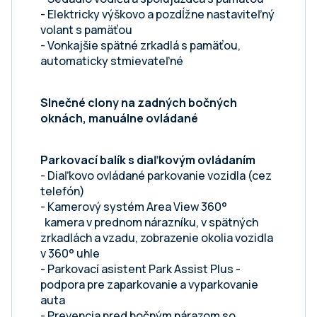
- Elektricky výškovo a pozdĺžne nastaviteľný
volant s pamäťou
- Vonkajšie spätné zrkadlá s pamäťou,
automaticky stmievateľné
Slnečné clony na zadných bočných
oknách, manuálne ovládané
Parkovací balík s diaľkovým ovládaním
- Diaľkovo ovládané parkovanie vozidla (cez
telefón)
- Kamerový systém Area View 360°
kamera v prednom nárazníku, v spätných
zrkadlách a vzadu, zobrazenie okolia vozidla
v 360° uhle
- Parkovací asistent Park Assist Plus -
podpora pre zaparkovanie a vyparkovanie
auta
- Prevencia pred bočným nárazom so