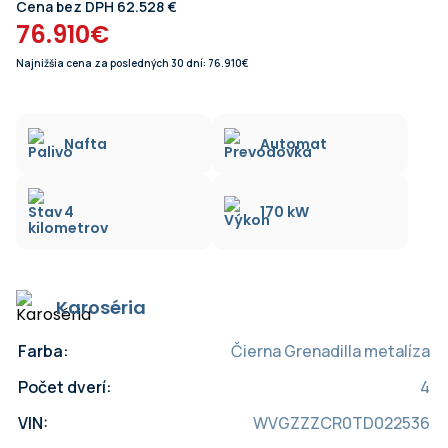
Cena bez DPH 62.528 €
76.910€
Najnižšia cena za posledných 30 dní: 76.910€
Nafta
Automat
4
170 kW
Karoséria
Farba:
Čierna Grenadilla metalíza
Počet dverí:
4
VIN:
WVGZZZCR0TD022536