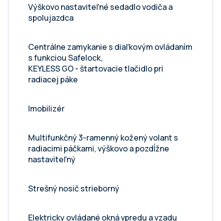
Výškovo nastaviteľné sedadlo vodiča a
spolujazdca
Centrálne zamykanie s diaľkovým ovládaním
s funkciou Safelock,
KEYLESS GO - štartovacie tlačidlo pri
radiacej páke
Imobilizér
Multifunkčný 3-ramenný kožený volant s
radiacimi páčkami, výškovo a pozdĺžne
nastaviteľný
Strešný nosič strieborný
Elektricky ovládané okná vpredu a vzadu