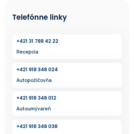
Telefónne linky
+42‍1 31 7‍88 42 22
Recepcia
+42‍1 918 348 024
Autopožičovňa
+42‍1 91‍8 348 012
Autoumývareň
+4‍21 918 34‍8 038