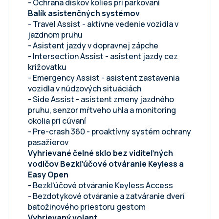
- Ochrana diskov kolies pri parkovaní
Balík asistenčných systémov
- Travel Assist - aktívne vedenie vozidla v
jazdnom pruhu
- Asistent jazdy v dopravnej zápche
- Intersection Assist - asistent jazdy cez
križovatku
- Emergency Assist - asistent zastavenia
vozidla v núdzových situáciách
- Side Assist - asistent zmeny jazdného
pruhu, senzor mŕtveho uhla a monitoring
okolia pri cúvaní
- Pre-crash 360 - proaktívny systém ochrany
pasažierov
Vyhrievané čelné sklo bez viditeľných
vodičov
Bezkľúčové otváranie Keyless a
Easy Open
- Bezkľúčové otváranie Keyless Access
- Bezdotykové otváranie a zatváranie dverí
batožinového priestoru gestom
Vyhrievaný volant