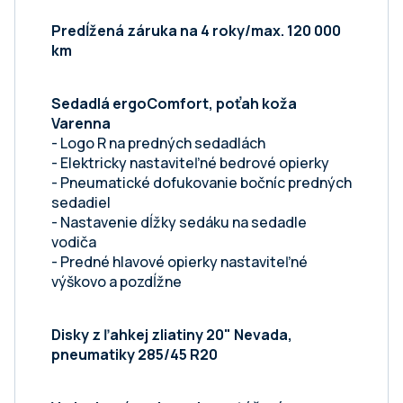
Predĺžená záruka na 4 roky/max. 120 000
km
Sedadlá ergoComfort, poťah koža
Varenna
- Logo R na predných sedadlách
- Elektricky nastaviteľné bedrové opierky
- Pneumatické dofukovanie bočníc predných
sedadiel
- Nastavenie dĺžky sedáku na sedadle
vodiča
- Predné hlavové opierky nastaviteľné
výškovo a pozdĺžne
Disky z ľahkej zliatiny 20" Nevada,
pneumatiky 285/45 R20