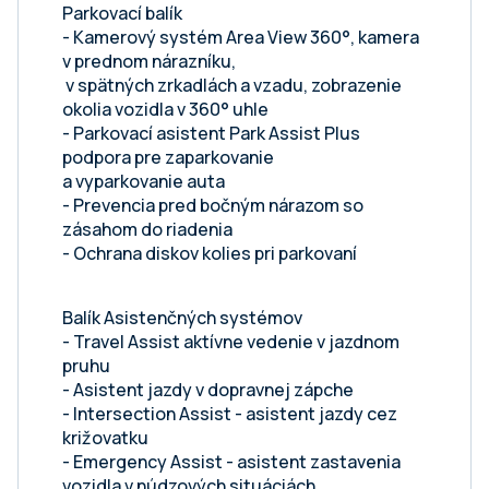
Parkovací balík
- Kamerový systém Area View 360°, kamera
v prednom nárazníku,
v spätných zrkadlách a vzadu, zobrazenie
okolia vozidla v 360° uhle
- Parkovací asistent Park Assist Plus
podpora pre zaparkovanie
a vyparkovanie auta
- Prevencia pred bočným nárazom so
zásahom do riadenia
- Ochrana diskov kolies pri parkovaní
Balík Asistenčných systémov
- Travel Assist aktívne vedenie v jazdnom
pruhu
- Asistent jazdy v dopravnej zápche
- Intersection Assist - asistent jazdy cez
križovatku
- Emergency Assist - asistent zastavenia
vozidla v núdzových situáciách