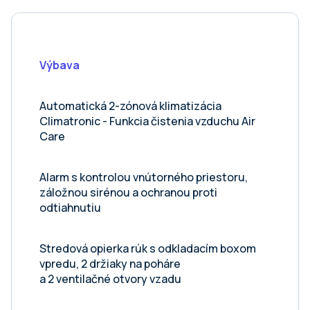
Výbava
Automatická 2-zónová klimatizácia
Climatronic - Funkcia čistenia vzduchu Air
Care
Alarm s kontrolou vnútorného priestoru,
záložnou sirénou a ochranou proti
odtiahnutiu
Stredová opierka rúk s odkladacím boxom
vpredu, 2 držiaky na poháre
a 2 ventilačné otvory vzadu