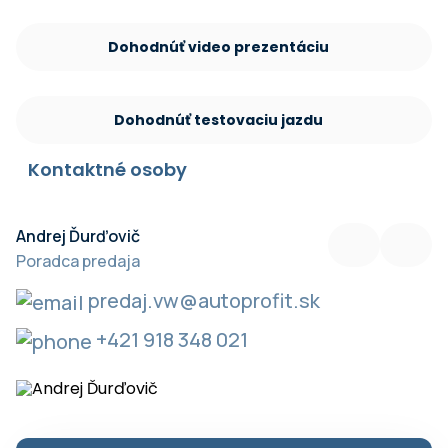
Dohodnúť video prezentáciu
Dohodnúť testovaciu jazdu
Kontaktné osoby
Andrej Ďurďovič
M
Poradca predaja
V
predaj.vw@autoprofit.sk
+421 918 348 021