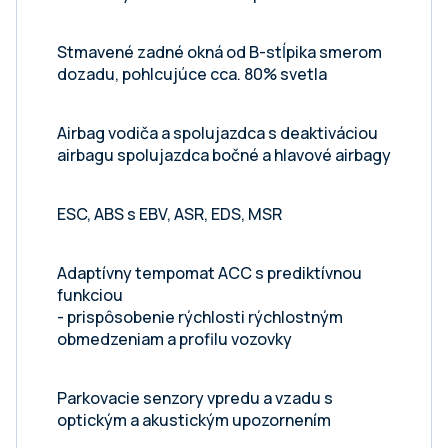
Stmavené zadné okná od B-stĺpika smerom
dozadu, pohlcujúce cca. 80% svetla
Airbag vodiča a spolujazdca s deaktiváciou
airbagu spolujazdca bočné a hlavové airbagy
ESC, ABS s EBV, ASR, EDS, MSR
Adaptívny tempomat ACC s prediktívnou
funkciou
- prispôsobenie rýchlosti rýchlostným
obmedzeniam a profilu vozovky
Parkovacie senzory vpredu a vzadu s
optickým a akustickým upozornením