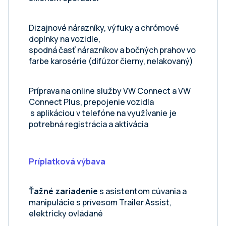
Dizajnové nárazníky, výfuky a chrómové
doplnky na vozidle,
spodná časť nárazníkov a bočných prahov vo
farbe karosérie (difúzor čierny, nelakovaný)
Príprava na online služby VW Connect a VW
Connect Plus, prepojenie vozidla
s aplikáciou v telefóne na využívanie je
potrebná registrácia a aktivácia
Príplatková výbava
Ťažné zariadenie
s asistentom cúvania a
manipulácie s prívesom Trailer Assist,
elektricky ovládané