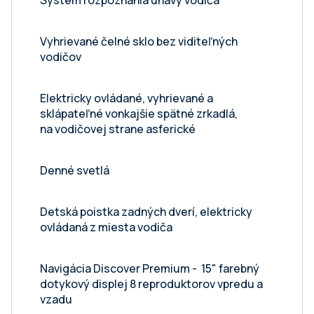
Systém rozpoznania únavy vodiča
Vyhrievané čelné sklo bez viditeľných
vodičov
Elektricky ovládané, vyhrievané a
sklápateľné vonkajšie spätné zrkadlá,
na vodičovej strane asferické
Denné svetlá
Detská poistka zadných dverí, elektricky
ovládaná z miesta vodiča
Navigácia Discover Premium - 15" farebný
dotykový displej 8 reproduktorov vpredu a
vzadu