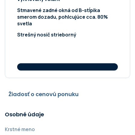
Stmavené zadné okná od B-stĺpika
smerom dozadu, pohlcujúce cca. 80%
svetla
Strešný nosič strieborný
Žiadosť o cenovú ponuku
Osobné údaje
Krstné meno